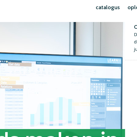
catalogus
opl
O
D
d
j