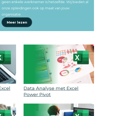
geen enkele werknemer is hetzelfde. Wij bieden al
onze opleidingen ook op maat van jouw
organisatie.
Meer lezen
xcel
Data Analyse met Excel
Power Pivot