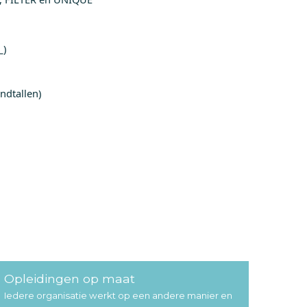
_)
ndtallen)
Opleidingen op maat
Iedere organisatie werkt op een andere manier en