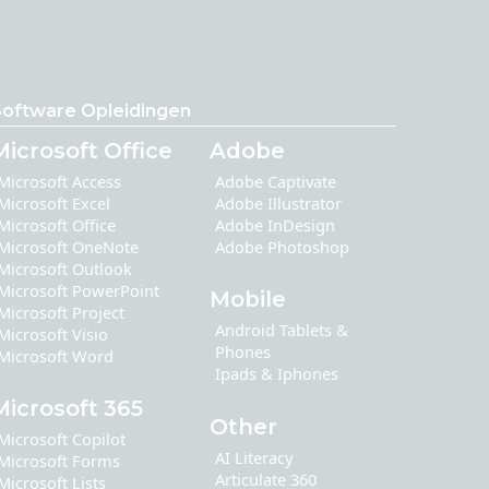
Software Opleidingen
Microsoft Office
Adobe
Microsoft Access
Adobe Captivate
Microsoft Excel
Adobe Illustrator
Microsoft Office
Adobe InDesign
Microsoft OneNote
Adobe Photoshop
Microsoft Outlook
Microsoft PowerPoint
Mobile
Microsoft Project
Android Tablets &
Microsoft Visio
Phones
Microsoft Word
Ipads & Iphones
Microsoft 365
Other
Microsoft Copilot
AI Literacy
Microsoft Forms
Articulate 360
Microsoft Lists