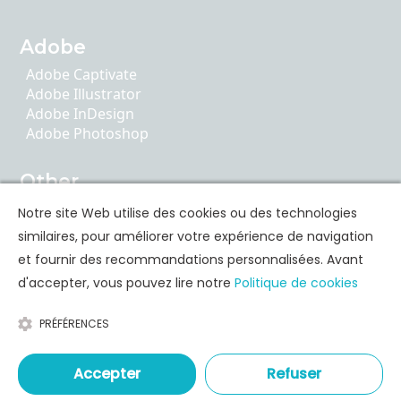
Adobe
Adobe Captivate
Adobe Illustrator
Adobe InDesign
Adobe Photoshop
Other
AI Literacy
Notre site Web utilise des cookies ou des technologies
ChatGPT
similaires, pour améliorer votre expérience de navigation
Google Apps
et fournir des recommandations personnalisées. Avant
d'accepter, vous pouvez lire notre
Politique de cookies
Formation des compétences personnelles
PRÉFÉRENCES
Communication
Leadership & Coaching
Time & Stress Management
Accepter
Refuser