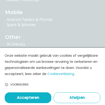
Mobile
Android Tablets & Phones
Ipads & Iphones
Other
AI Literacy
Articulate 360
ChatGPT
Onze website maakt gebruik van cookies of vergelijkbare
Cybersecurity
technologieën om uw browse-ervaring te verbeteren en
Google Apps
gepersonaliseerde aanbevelingen te doen. Voordat u
accepteert, lees zeker de
Cookieverklaring
Personal Skills Opleidingen
VOORKEUREN
Communication
Leadership & Coaching
Time & Stress Management
Accepteren
Afwijzen