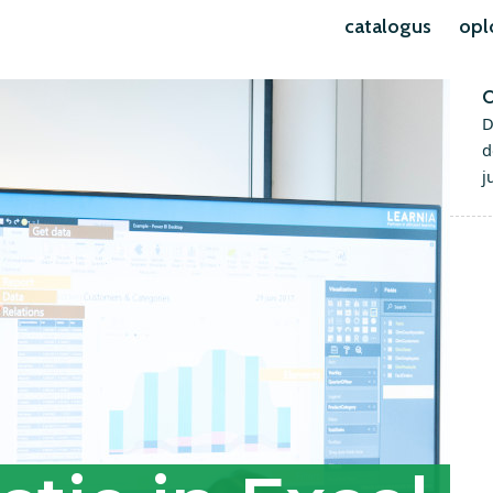
catalogus
opl
O
D
d
j