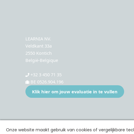
LEARNIA NV.
Veldkant 33a
2550 Kontich
België-Belgique
+32 3 450 71 35
BE 0526.904.196
Klik hier om jouw evaluatie in te vullen
Onze website maakt gebruik van cookies of vergelijkbare t