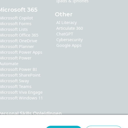
Ipads & Iphones
Microsoft 365
Other
Microsoft Copilot
AI Literacy
Microsoft Forms
Articulate 360
Microsoft Lists
ChatGPT
Microsoft Office 365
Cybersecurity
Microsoft OneDrive
Google Apps
Microsoft Planner
Microsoft Power Apps
Microsoft Power
Automate
Microsoft Power BI
Microsoft SharePoint
Microsoft Sway
Microsoft Teams
Microsoft Viva Engage
Microsoft Windows 11
ersonal Skills Opleidingen
Communication
Leadership & Coaching