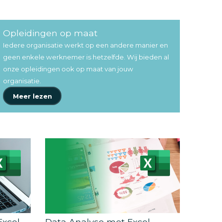
Opleidingen op maat
Iedere organisatie werkt op een andere manier en
geen enkele werknemer is hetzelfde. Wij bieden al
onze opleidingen ook op maat van jouw
organisatie.
Meer lezen
xcel
Data Analyse met Excel