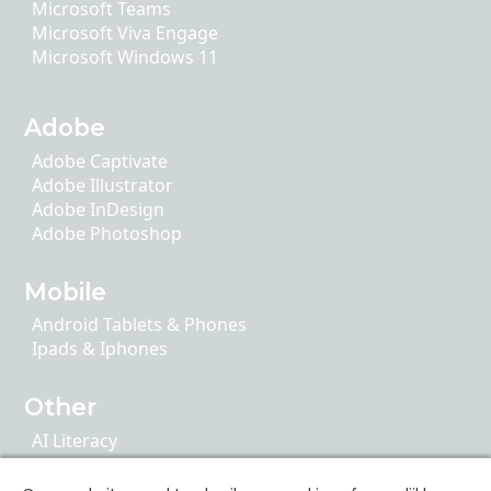
Microsoft Teams
Microsoft Viva Engage
Microsoft Windows 11
Adobe
Adobe Captivate
Adobe Illustrator
Adobe InDesign
Adobe Photoshop
Mobile
Android Tablets & Phones
Ipads & Iphones
Other
AI Literacy
Articulate 360
ChatGPT