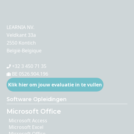
LEARNIA NV.
Veldkant 33a
2550 Kontich
België-Belgique
+32 3 450 71 35
BE 0526.904.196
Klik hier om jouw evaluatie in te vullen
Software Opleidingen
Microsoft Office
Microsoft Access
Microsoft Excel
Microsoft Office