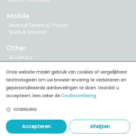
Mobile
Android Tablets & Phones
Ipads & Iphones
Other
AI Literacy
Articulate 360
ChatGPT
Onze website maakt gebruik van cookies of vergelijkbare
Cybersecurity
technologieën om uw browse-ervaring te verbeteren en
Google Apps
gepersonaliseerde aanbevelingen te doen. Voordat u
accepteert, lees zeker de
Cookieverklaring
Personal Skills Opleidingen
VOORKEUREN
Communication
Leadership & Coaching
Time & Stress Management
Accepteren
Afwijzen