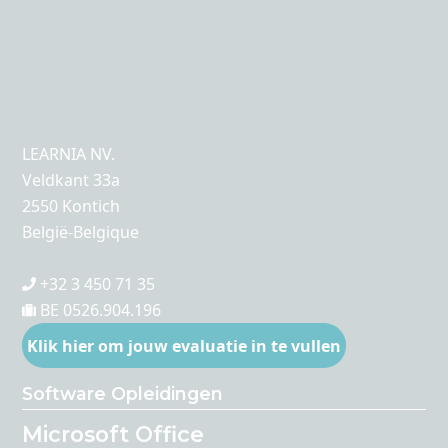
LEARNIA NV.
Veldkant 33a
2550 Kontich
België-Belgique
+32 3 450 71 35
BE 0526.904.196
Klik hier om jouw evaluatie in te vullen
Software Opleidingen
Microsoft Office