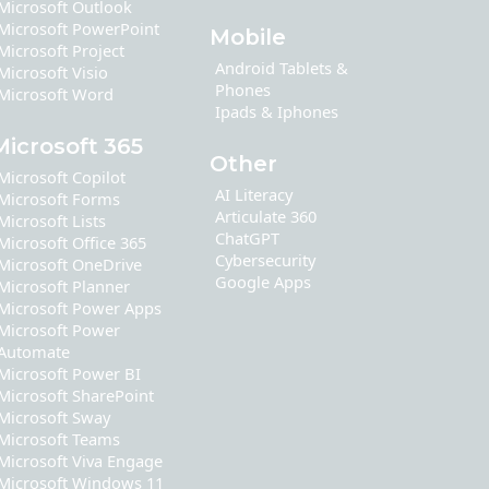
Microsoft Outlook
Microsoft PowerPoint
Mobile
Microsoft Project
Android Tablets &
Microsoft Visio
Phones
Microsoft Word
Ipads & Iphones
Microsoft 365
Other
Microsoft Copilot
AI Literacy
Microsoft Forms
Articulate 360
Microsoft Lists
ChatGPT
Microsoft Office 365
Cybersecurity
Microsoft OneDrive
Google Apps
Microsoft Planner
Microsoft Power Apps
Microsoft Power
Automate
Microsoft Power BI
Microsoft SharePoint
Microsoft Sway
Microsoft Teams
Microsoft Viva Engage
Microsoft Windows 11