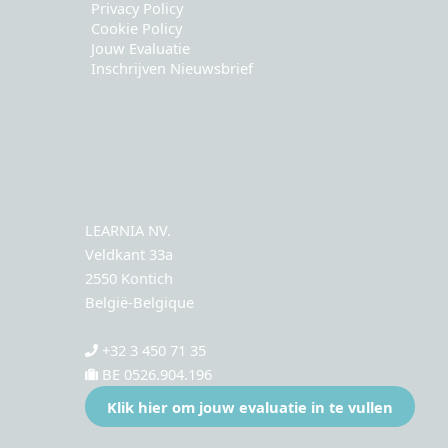
Privacy Policy
Cookie Policy
Jouw Evaluatie
Inschrijven Nieuwsbrief
LEARNIA NV.
Veldkant 33a
2550 Kontich
België-Belgique
+32 3 450 71 35
BE 0526.904.196
Klik hier om jouw evaluatie in te vullen