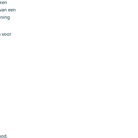
iken
van een
ining
n voor
bod.