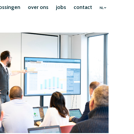
ossingen
over ons
jobs
contact
NL