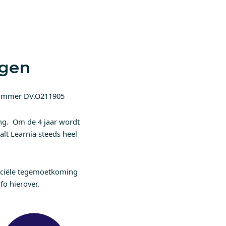
ngen
snummer DV.O211905
ning. Om de 4 jaar wordt
alt Learnia steeds heel
anciële tegemoetkoming
fo hierover.