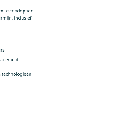
n user adoption
mijn, inclusief
rs:
anagement
e technologieën