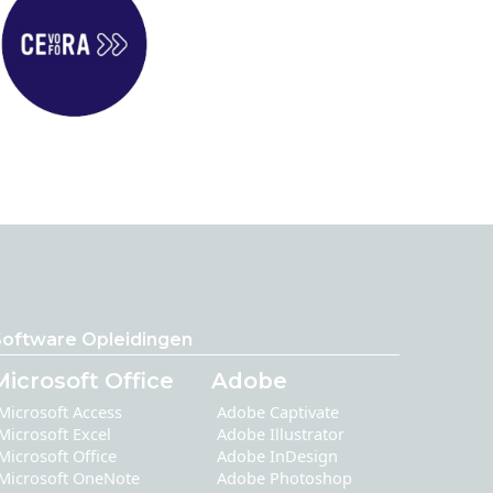
Software Opleidingen
Microsoft Office
Adobe
Microsoft Access
Adobe Captivate
Microsoft Excel
Adobe Illustrator
Microsoft Office
Adobe InDesign
Microsoft OneNote
Adobe Photoshop